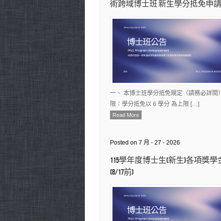
術跨域博士班 新生學分抵免申
一、 本博士班學分抵免規定（請務必詳閱）
限：學分抵免以 6 學分 為上限 […]
Read More
Posted on 7 月 - 27 - 2026
115學年度博士生(新生)各項獎
(8/17前)