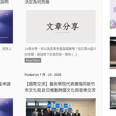
請說明
決定為何而做
 抵免上
24億台幣，你以為是拿來蓋晶圓廠嗎？這位賣AI晶片
的老闆，砸錢買下的竟然是一間快 […]
Read More
Posted on 7 月 - 13 - 2026
學金申請
【國際交流】藝術學院代表團偕同新竹
市文化局 赴日推動跨國文化與音樂交流