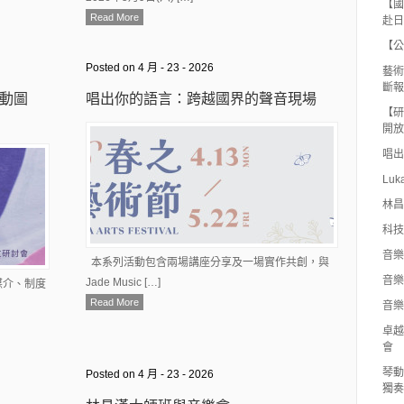
【國
Read More
赴日
【公
Posted on 4 月 - 23 - 2026
藝術
斷報
動圖
唱出你的語言：跨越國界的聲音現場
【研
開放
唱出
Luk
林昌
科技
音樂
本系列活動包含兩場講座分享及一場實作共創，與
音樂
Jade Music […]
媒介、制度
Read More
音樂
卓越
會
琴動
Posted on 4 月 - 23 - 2026
獨奏