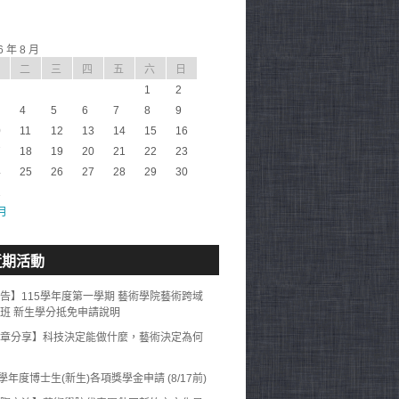
6 年 8 月
二
三
四
五
六
日
1
2
4
5
6
7
8
9
0
11
12
13
14
15
16
7
18
19
20
21
22
23
4
25
26
27
28
29
30
1
 月
近期活動
告】115學年度第一學期 藝術學院藝術跨域
班 新生學分抵免申請說明
章分享】科技決定能做什麼，藝術決定為何
5學年度博士生(新生)各項獎學金申請 (8/17前)