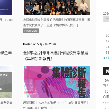
202
一
 17：00
為深化跨國文化理解並拓展學生的國際藝術視野，藝
術學院代表團於日前赴日本熊本縣八代 […]
3
Read More
1
1
Posted on 5 月 - 8 - 2026
2
助學金申
藝術與設計學系26級創作組校外畢業展
3
« 7
《集體診斷報告》
【公
博士
【文
而做
院弱勢助學
展覽開幕｜2026年5月9日(六)上午10時 展覽日期｜
11
2026年5月9日(六) […]