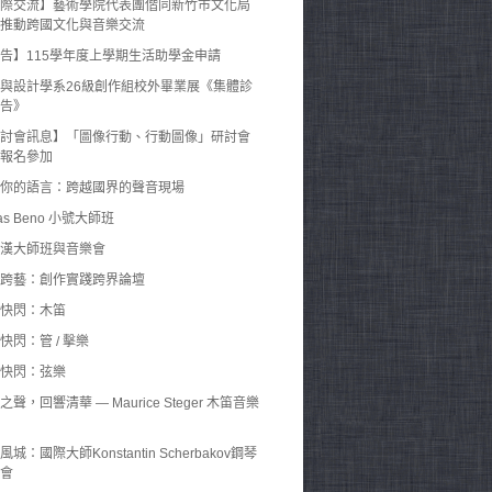
際交流】藝術學院代表團偕同新竹市文化局
推動跨國文化與音樂交流
告】115學年度上學期生活助學金申請
與設計學系26級創作組校外畢業展《集體診
告》
討會訊息】「圖像行動、行動圖像」研討會
報名參加
你的語言：跨越國界的聲音現場
as Beno 小號大師班
漢大師班與音樂會
跨藝：創作實踐跨界論壇
快閃：木笛
快閃：管 / 擊樂
快閃：弦樂
之聲，回響清華 — Maurice Steger 木笛音樂
風城：國際大師Konstantin Scherbakov鋼琴
會