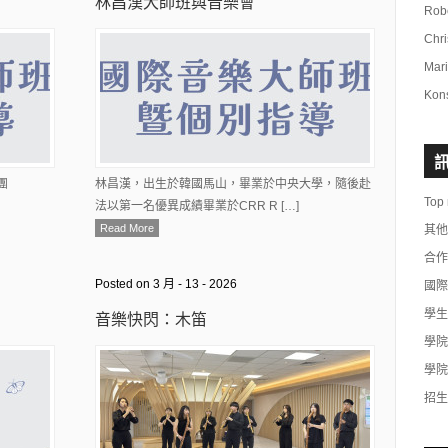
林昌漢大師班與音樂會
Rob
Chr
Mar
Kon
團
林昌漢，出生於韓國馬山，畢業於中央大學，隨後赴
Top
法以第一名優異成績畢業於CRR R […]
Read More
其他
合作
Posted on 3 月 - 13 - 2026
國際
學生
音樂快閃：木笛
學院
學院
招生