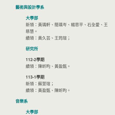
藝術與設計學系
大學部
新領：黃瑀軒、簡瑀岑、楊思平、石全愛、王
慈慧。
續領：黃久芸、王筠瑄；
研究所
112-2學期
續領：陳昕昀、黃盈甄。
113-1學期
新領：蘇萱瑄；
續領：黃盈甄、陳昕昀。
音樂系
大學部