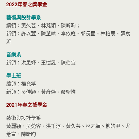
2022年春之獎學金
藝術與設計學系
續領：黃久芸、林芃穎、陳昕昀；
新領：許以萱、陳芷晴、李依庭、郭長茵、林柏辰、蘇宸
沂
音樂系
新領：洪思妤、王愷晟、陳伯宜
學士班
續領：楊允箏
新領：吳佳穎、黃彥傑、嚴聖惟
2021年春之獎學金
藝術與設計學系
黃麗穎、吳菀容、洪千淳、黃久芸、林芃穎、柳皓尹、尤
薏宣、陳昕昀