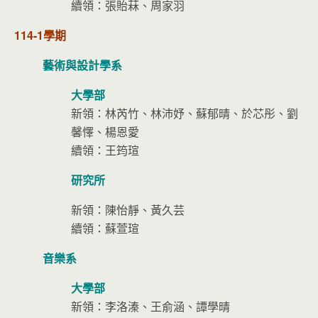
續領：張貽菻、周家羽
114-1學期
藝術與設計學系
大學部
新領：林芮竹、林沛妤、蘇郁晴、於芯彤、劉
馨懌、楊恩愛
續領：王筠瑄
研究所
新領：陳怡靜、黃久芸
續領：蘇萱瑄
音樂系
大學部
新領：李洛溱、王俞涵、譚學晴