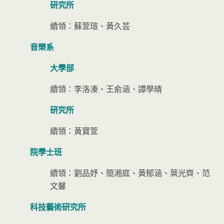
研究所
續領：蘇萱瑄、黃久芸
音樂系
大學部
續領：李洛溱、王俞涵、譚學晴
研究所
續領：黃寶萱
院學士班
續領：劉品妤、簡湘庭、黃郁涵、葉光齊、范
文馨
科技藝術研究所