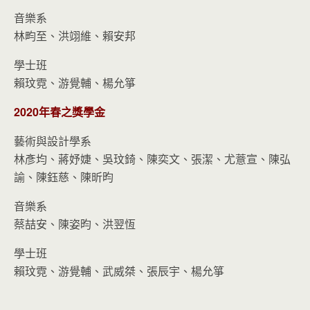
音樂系
林畇至、洪翊維、賴安邦
學士班
賴玟霓、游覺輔、楊允箏
2020年春之獎學金
藝術與設計學系
林彥均、蔣妤婕、吳玟錡、陳奕文、張潔、尤薏宣、陳弘
諭、陳鈺慈、陳昕昀
音樂系
蔡喆安、陳姿昀、洪翌恆
學士班
賴玟霓、游覺輔、武威桀、張辰宇、楊允箏