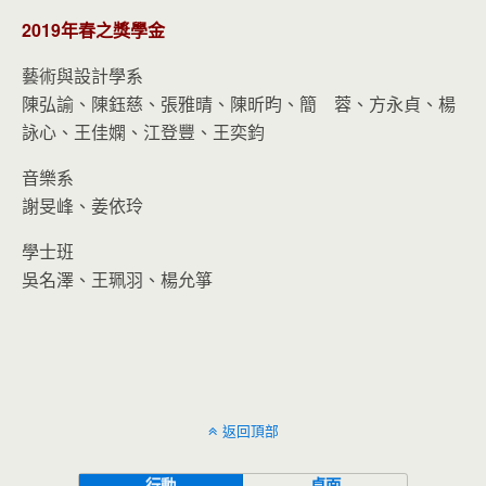
2019年春之獎學金
藝術與設計學系
陳弘諭、陳鈺慈、張雅晴、陳昕昀、簡 蓉、方永貞、楊
詠心、王佳嫻、江登豐、王奕鈞
音樂系
謝旻峰、姜依玲
學士班
吳名澤、王珮羽、楊允箏
返回頂部
行動
桌面