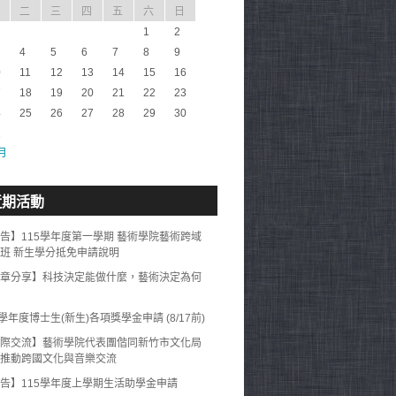
二
三
四
五
六
日
1
2
4
5
6
7
8
9
0
11
12
13
14
15
16
7
18
19
20
21
22
23
4
25
26
27
28
29
30
1
 月
近期活動
告】115學年度第一學期 藝術學院藝術跨域
班 新生學分抵免申請說明
章分享】科技決定能做什麼，藝術決定為何
5學年度博士生(新生)各項獎學金申請 (8/17前)
際交流】藝術學院代表團偕同新竹市文化局
推動跨國文化與音樂交流
告】115學年度上學期生活助學金申請