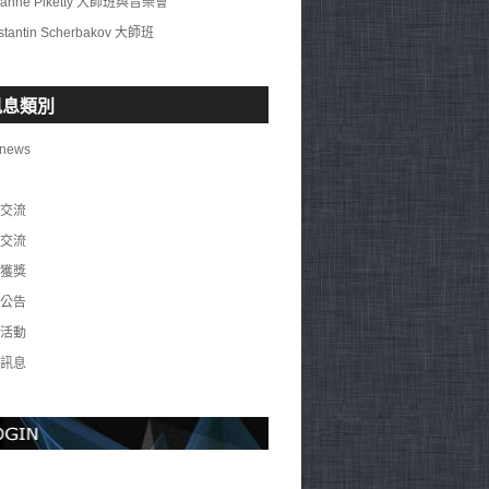
ianne Piketty 大師班與音樂會
stantin Scherbakov 大師班
訊息類別
 news
交流
交流
獲獎
公告
活動
訊息