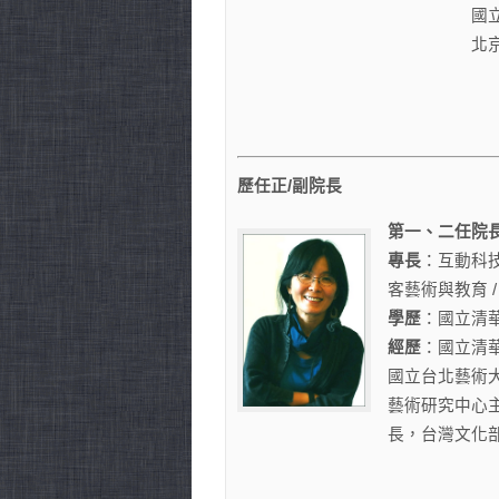
國立臺灣師範大學
北京師範大學—香港浸
創院院長及媒體
歷任正/副院長
第一、二任院長(20
專長
：互動科
客藝術與教育 
學歷
：國立清
經歷
：國立清
國立台北藝術
藝術研究中心
長，台灣文化