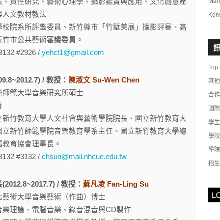
法、質性研究、藝術心理學、攝影鑑賞與應用、文化創意產
Mar
與人文教材教法
Kon
學校院系所評鑑委員、新竹縣市「竹塹美展」攝影評審、高
新竹市公共藝術審議委員。
3132 #2926 /
yehct1@gmail.com
Top
.8~2012.7) / 教授：
陳淑文 Su-Wen Chen
其他
灣師範大學音樂研究所碩士
合作
育
國際
立新竹教育大學人文社會與藝術學院院長、國立新竹教育大
學生
國立新竹師範學院音樂教育學系主任、國立新竹教育大學總
學院
福教育協會理事長。
學院
3132 #3132 /
chsun@mail.nhcue.edu.tw
招生
12.8~2017.7) / 教授：
蘇凡凌
Fan-Ling Su
北藝術大學音樂藝術（作曲）博士
音樂理論、電腦音樂、錄音混音與CD製作