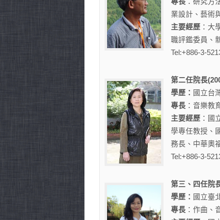
專長
：研究方
業設計、藝術
主要經歷
：大
職評鑑委員、
Tel:+886-3-521
第二任院長(2009
學歷：
國立台
專長
：音樂教
主要經歷
：國
學專任教授、
務長、中華奧
Tel:+886-3-521
第三、四任院長(20
學歷：
國立臺
專長
：作曲、