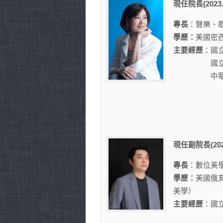
現任院長(2023.
專長
：聲樂、
學歷：
美國密
主要經歷
：國
國立清華大
中華民國
現任副院長(2023
專長
：數位美
學歷：
美國俄
美學）
主要經歷
：
國
（兼所長