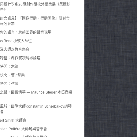
與設計學系26級創作組校外畢業展《集體診
告》
討會訊息】「圖像行動、行動圖像」研討會
報名參加
你的語言：跨越國界的聲音現場
as Beno 小號大師班
漢大師班與音樂會
跨藝：創作實踐跨界論壇
快閃：木笛
快閃：管 / 擊樂
快閃：弦樂
之聲，回響清華 — Maurice Steger 木笛音樂
風城：國際大師Konstantin Scherbakov鋼琴
會
ert Smith 大師班
istian Poltéra 大師班與音樂會