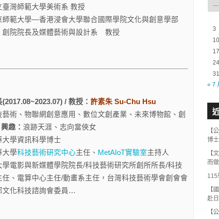
一
美術系 教授
會大學聯合國際學院文化與創意學部
3
藝術與設計系 教授
1
1
2
3
« 7
17.08~2023.07) / 教授：
許素朱 Su-Chu Hsu
技藝術、物聯網創意應用、數位文創產業、未來博物館、創
/
興趣：
浪跡天涯、志向當俠女
【公
華大學資訊科學博士
博士
華大學
科技藝術研究中心
主任、
MetAIoT實驗室
主持人
【文
而做
大學電影與新媒體學院院長/科技藝術研究所創所所長/科技
11
主任、電算中心主任/動畫系主任，台灣科技藝術學會創會會
【國
部文化科技諮詢會委員…
赴日
【公