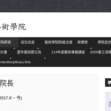
學院師資
招生訊息
藝術學院院級法規
榮譽榜
學院其
華計畫
歷年藝術節公告
114年度藝術專題講座
2026春之清
isciplinary Arts
院長
7.8 ~ 今)