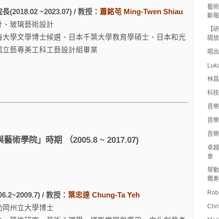
藝術
018.02 ~2023.07) / 教授：
蕭銘芚 Ming-Twen Shiau
斷報
計、玻璃藝術設計
【研
海大學文學博士候選、日本千葉大學教育學碩士、日本和光
開放
國立藝專美工科工藝設計組畢業
唱出
Luk
林昌
科技
音樂
音樂
音樂
院」時期 （2005.8 ~ 2017.07)
卓越
會
琴動
獨奏
Rob
.2~2009.7) / 教授：
葉忠達 Chung-Ta Yeh
Chr
勒岡州立大學博士