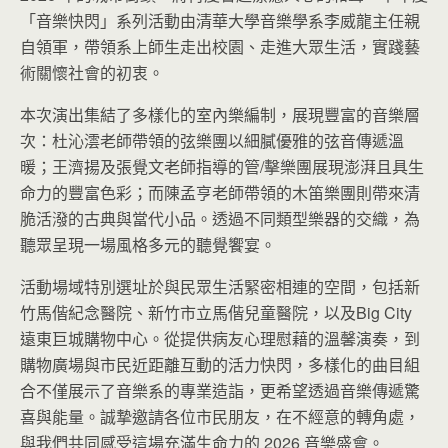
「音樂快閃」系列活動由清華大學音樂學系李威龍主任親
自領軍，帶領系上師生走出校園、走進大眾生活，實踐藝
術關懷社會的初衷。
本次演出集結了多樣化的室內樂編制，展現豐富的音樂層
次：杜沁澐老師帶領的弦樂團以細膩優雅的弦音傳遞溫
暖；王濟揚及張覺文老師指導的管/擊樂團展現澎湃且具生
命力的豐富色彩；而陳孟亨老師帶領的木笛樂團則帶來清
脆活潑的古典與當代小品。透過不同類型樂器的交織，為
聽眾呈現一場風格多元的聽覺饗宴。
活動場域特別選址於與民眾生活緊密相連的空間，包括新
竹馬偕紀念醫院、新竹市立馬偕兒童醫院，以及Big City
遠東巨城購物中心。從提供病友心理慰藉的溫馨演奏，到
購物廣場與市民近距離互動的活力快閃，多樣化的曲目組
合不僅展示了音樂系的專業造詣，更希望透過音樂傳遞驚
喜與能量。誠摯邀請各位市民朋友，在不經意的轉角處，
與我們共同感受這場充滿生命力的 2026 音樂盛會。