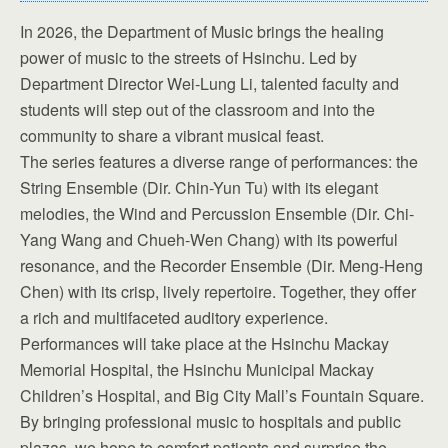
In 2026, the Department of Music brings the healing
power of music to the streets of Hsinchu. Led by
Department Director Wei-Lung Li, talented faculty and
students will step out of the classroom and into the
community to share a vibrant musical feast.
The series features a diverse range of performances: the
String Ensemble (Dir. Chin-Yun Tu) with its elegant
melodies, the Wind and Percussion Ensemble (Dir. Chi-
Yang Wang and Chueh-Wen Chang) with its powerful
resonance, and the Recorder Ensemble (Dir. Meng-Heng
Chen) with its crisp, lively repertoire. Together, they offer
a rich and multifaceted auditory experience.
Performances will take place at the Hsinchu Mackay
Memorial Hospital, the Hsinchu Municipal Mackay
Children’s Hospital, and Big City Mall’s Fountain Square.
By bringing professional music to hospitals and public
plazas, we hope to comfort patients and surprise the