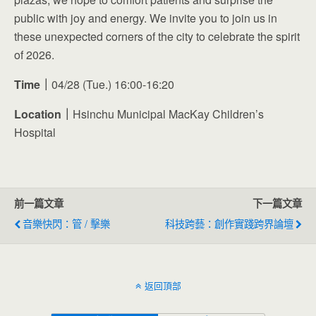
public with joy and energy. We invite you to join us in
these unexpected corners of the city to celebrate the spirit
of 2026.
Time｜
04/28 (Tue.) 16:00-16:20
Location｜
Hsinchu Municipal MacKay Children’s
Hospital
前一篇文章
下一篇文章
音樂快閃：管 / 擊樂
科技跨藝：創作實踐跨界論壇
返回頂部