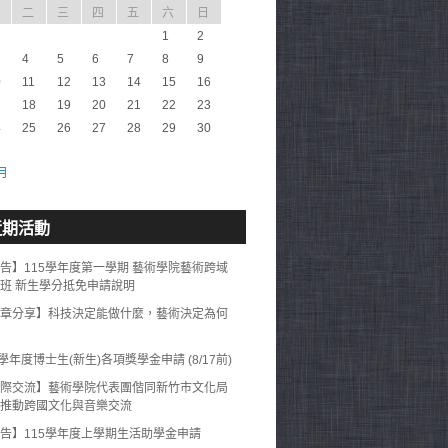
二
三
四
五
六
日
1
2
4
5
6
7
8
9
0
11
12
13
14
15
16
7
18
19
20
21
22
23
4
25
26
27
28
29
30
1
 月
近期活動
告】115學年度第一學期 藝術學院藝術跨域
班 新生學分抵免申請說明
章分享】科技決定能做什麼，藝術決定為何
5學年度博士生(新生)各項獎學金申請 (8/17前)
際交流】藝術學院代表團偕同新竹市文化局
推動跨國文化與音樂交流
告】115學年度上學期生活助學金申請