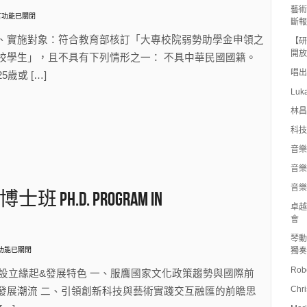
藝術
言功能已關閉
斷報
【公
】
、實施對象：符合教育部核訂「大專校院弱勢助學金申領之
【研
開放
校學生」，且不具有下列情形之一： 不具中華民國國籍。
唱出
5歲或 […]
Luk
林昌
科技
音樂
音樂
〉
音樂
h.D. Program in
卓越
會
琴動
功能已關閉
獨奏
Rob
 設立緣起&發展特色 一、服膺國家文化政策趨勢與國際前
Chr
發展潮流 二、引領創新科技與藝術實踐交互融匯的前瞻思