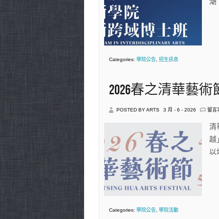
潮 
術
跨
域
博
士
班
PH.D
PRO
IN
Categories:
學院公告
,
招生訊息
INTE
ART
中
2026春之清華藝術
在
POSTED BY ARTS
3 月 - 6 - 2026
留言
〈20
春
清
之
越
清
華
以
藝
術
節〉
中
Categories:
學院公告
,
學院活動