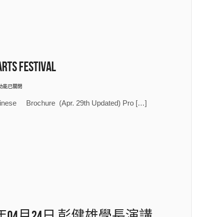
Arts Festival
功能已關閉
25
」〉
ING
inese Brochure (Apr. 29th Updated) Pro […]
G
S
TIVAL〉
年04月24日 彭健雄學長演講