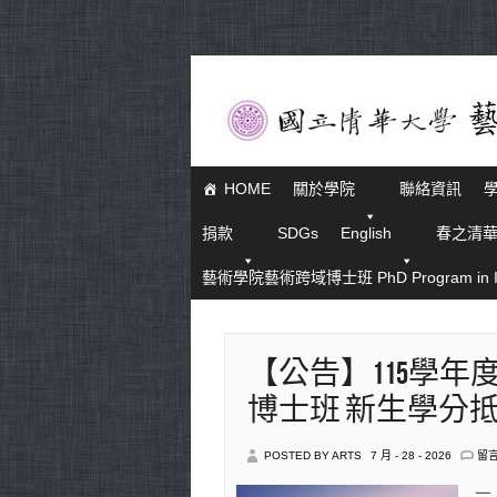
HOME
關於學院
聯絡資訊
捐款
SDGs
English
春之清
藝術學院藝術跨域博士班 PhD Program in Interd
【公告】115學年
博士班 新生學分
在
POSTED BY ARTS
7 月 - 28 - 2026
留
〈
告
一