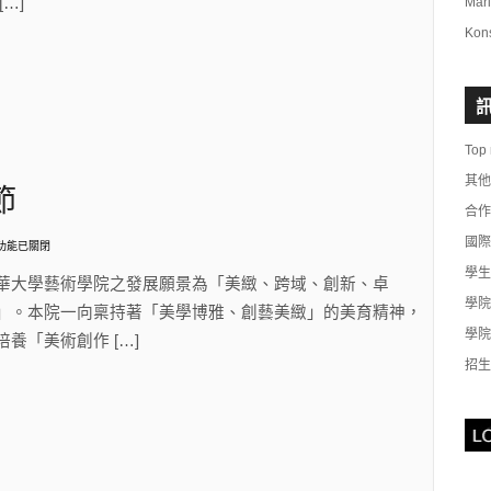
[…]
Mar
Kon
.
GRAM
RDISCIPLINARY
Top
S〉
其他
節
合作
國際
功能已關閉
26
學生
華大學藝術學院之發展願景為「美緻、跨域、創新、卓
學院
」。本院一向稟持著「美學博雅、創藝美緻」的美育精神，
學院
培養「美術創作 […]
招生