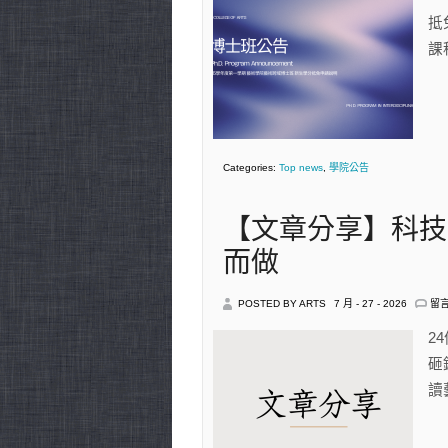
115
學
抵
年
課程
度
第
一
學
期
藝
術
學
Categories:
Top news
,
學院公告
院
藝
術
跨
【文章分享】科技
域
博
而做
士
班
新
生
在
POSTED BY ARTS
7 月 - 27 - 2026
留
學
〈
分
章
2
抵
分
砸
免
享
申
科
讀
請
技
說
決
明
定
中
能