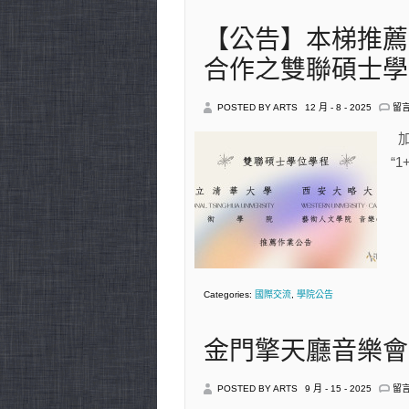
【公告】本梯推薦
合作之雙聯碩士學位學程
在
POSTED BY ARTS
12 月 - 8 - 2025
留
〈
告
加拿
本
“1
梯
推
薦
作
業
與
加
拿
大
西
Categories:
國際交流
,
學院公告
安
大
略
大
金門擎天廳音樂會
學
合
作
在
POSTED BY ARTS
9 月 - 15 - 2025
留
之
〈
雙