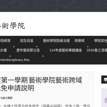
學院師資
招生訊息
藝術學院院級法規
榮譽榜
學院其
華計畫
歷年藝術節公告
114年度藝術專題講座
2026春之清
isciplinary Arts
度第一學期 藝術學院藝術跨域
抵免申請說明
言功能已關閉
【公
】
、 本博士班學分抵免規定（請務必詳閱） 抵免上限：學分