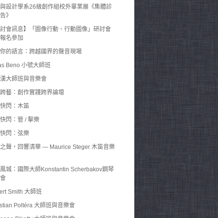
與設計學系26級創作組校外畢業展《集體診
告》
討會訊息】「圖像行動、行動圖像」研討會
報名參加
你的語言：跨越國界的聲音現場
as Beno 小號大師班
漢大師班與音樂會
跨藝：創作實踐跨界論壇
快閃：木笛
快閃：管 / 擊樂
快閃：弦樂
之聲，回響清華 — Maurice Steger 木笛音樂
風城：國際大師Konstantin Scherbakov鋼琴
會
ert Smith 大師班
istian Poltéra 大師班與音樂會