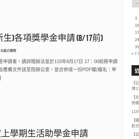
一
，
3
1
1
生)各項獎學金申請 (8/17前)
2
3
〉
言功能已關閉
« 7
15
意申請者，請詳閱辦法並於115年8月17日 17：00前將申請
及應備文件送至院辦公室，並合併成一份PDF檔(檔名：申
]
【公
博士
【文
而做
11
【國
赴日
17
年度上學期生活助學金申請
〉
【公