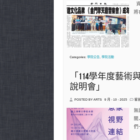
門
資
聯
擎
碩
將
天
士
廳
學
音
位
樂
學
程
清
(20
202
華
學
大
年
學
入
攜
Categories:
學院公告
,
學院活動
學)
手
中
學
子
共
「114學年度藝術
聚
演
說明會」
奏
中
在
POSTED BY ARTS
9 月 - 10 - 2025
留
〈「
學
無
年
關
度
藝
們
術
與
設