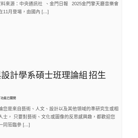
料來源：中央通訊社 、金門日報 2025金門擎天廳音樂會
在11月登場，由國內 […]
會
26-
7
〉
與設計學系碩士班理論組 招生
〉
言功能已關閉
114
論您是來自藝術、人文、設計以及其他領域的準研究生或相
人士， 只要對藝術、文化或圖像的反思感興趣，都歡迎您
一同蒞臨參 […]