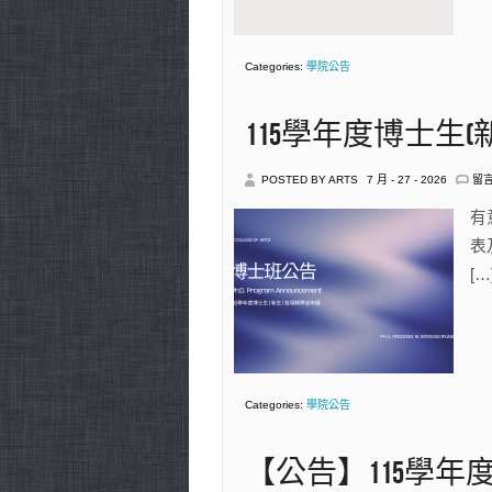
做
什
麼
藝
Categories:
學院公告
術
決
定
為
115學年度博士生(新
何
而
做
在
POSTED BY ARTS
7 月 - 27 - 2026
留
中
〈1
學
有
年
表
度
博
[…
士
生
(新
生)
各
項
獎
學
Categories:
學院公告
金
申
請
(8/
【公告】115學
前)
中