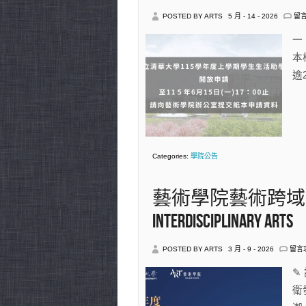
在
POSTED BY ARTS
5 月 - 14 - 2026
留
〈
告
一
115
學
本
年
逾2
度
上
學
期
生
活
助
學
Categories:
學院公告
金
申
請
中
藝術學院藝術跨域博士班 P
Interdisciplinary Arts
在
POSTED BY ARTS
3 月 - 9 - 2026
留言
〈藝
術
✎
學
衛
院
藝