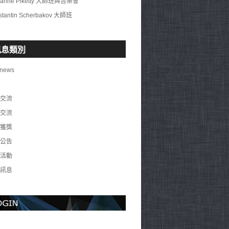
ianne Piketty 大師班與音樂會
stantin Scherbakov 大師班
訊息類別
 news
交流
交流
獲獎
公告
活動
訊息