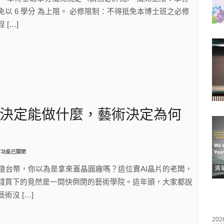
免以 6 學分 為上限。 必修限制：不得抵免本博士班之必修
 […]
決定能做什麼，藝術決定為何
言功能已關閉
【文
4億台幣，你以為是拿來蓋晶圓廠嗎？這位賣AI晶片的老闆，
錢買下的竟然是一間快倒閉的藝術學院。這年頭，大家都說
】
藝術沒 […]
〉
202