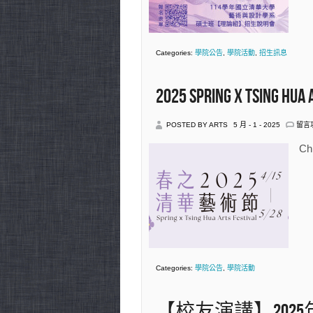
計
學
系
碩
士
Categories:
學院公告
,
學院活動
,
招生訊息
班
理
論
組
2025 Spring x Tsing Hua 
招
生
說
在
POSTED BY ARTS
5 月 - 1 - 2025
留言
明
〈20
會
SPR
Ch
中
X
TSIN
HUA
ART
FES
中
Categories:
學院公告
,
學院活動
【校友演講】2025