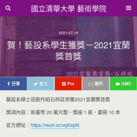
國立清華大學 藝術學院
2021-07-16
賀！藝設系學生獲獎－2021宜蘭
獎首獎
分享
推文
Pin
郵件
SMS
藝設系碩士班創作組石梓廷榮獲2021宜蘭獎首獎
獎項內容：新臺幣 20 萬元整、獎座 1 座、畫冊 10 本
官方網址：
https://reurl.cc/vqXxpN