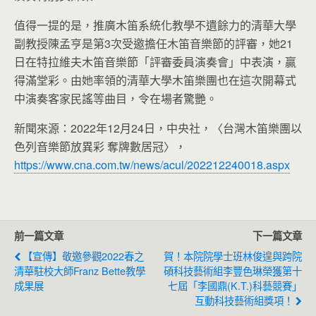
值得一提的是，推廣木笛系統化教學不遺餘力的清華大學
副教授陳孟亨是第3次受邀擔任木笛音樂節的評審，她21
日在特拉維夫木笛音樂節「評審委員演奏會」中表演，贏
得滿堂彩。由她率領的清華大學木笛樂團也在這次開幕式
中演奏客家民謠等曲目，令在場者驚艷。
新聞來源：2022年12月24日，中央社，〈台灣木笛樂團以
色列音樂節放異彩 奪牌數居冠〉，
https://www.cna.com.tw/news/acul/202212240018.aspx
前一篇文章
下一篇文章
【宣傳】敬邀參觀2022春之
賀！本院院學士班林俊遑與跨院
清華駐校大師Franz Bette教學
碩科技藝術組李豐色琳榮獲第十
成果展
七屆「李國鼎(K.T.)科藝競賽」
互動科技藝術組獎項！