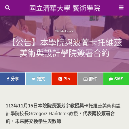
國立清華大學 藝術學院
2024-12-27
【公告】本學院與波蘭卡托維茲
美術與設計學院簽署合約
分享
推文
Pin
郵件
SMS
113
年11月15日本院院長張芳宇教授與
卡托維茲美術與設
計學院校長Grzegorz Hańderek教授
，代表兩校簽署合
約，未來將交換學生與教師